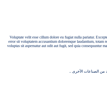
Voluptate velit esse cillum dolore eu fugiat nulla pariatur. Except
error sit voluptatem accusantium doloremque laudantium, totam rem
voluptas sit aspernatur aut odit aut fugit, sed quia consequuntur 
 من الصناعات الأخرى ..