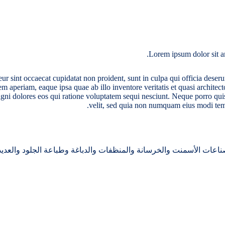
Lorem ipsum dolor sit am
eur sint occaecat cupidatat non proident, sunt in culpa qui officia deser
 aperiam, eaque ipsa quae ab illo inventore veritatis et quasi archite
magni dolores eos qui ratione voluptatem sequi nesciunt. Neque porro qui
velit, sed quia non numquam eius modi tem
ناعات الأسمنت والخرسانة والمنظفات والدباغة وطباعة الجلود والعديد